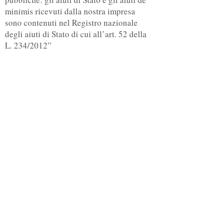
minimis ricevuti dalla nostra impresa
sono contenuti nel Registro nazionale
degli aiuti di Stato di cui all’art. 52 della
L. 234/2012”
Rimani aggiornato! Iscriviti alla
nostra Newsletter
Accetto termini e condizioni
Visualizza
termini d'uso
Iscriviti