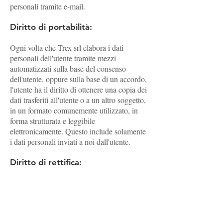
personali tramite e-mail.
Diritto di portabilità:
Ogni volta che Trex srl elabora i dati
personali dell'utente tramite mezzi
automatizzati sulla base del consenso
dell'utente, oppure sulla base di un accordo,
l'utente ha il diritto di ottenere una copia dei
dati trasferiti all'utente o a un altro soggetto,
in un formato comunemente utilizzato, in
forma strutturata e leggibile
elettronicamente. Questo include solamente
i dati personali inviati a noi dall'utente.
Diritto di rettifica:
L'utente ha il diritto di richiedere la rettifica
dei dati personali qualora siano non corretti,
incluso il diritto di richiedere il
completamento di dati personali non