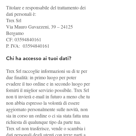
Titolare e responsabile del trattamento dei
dati personali è:
Trex Srl
Via Mauro Gavazzeni, 39 – 24125
Bergamo
CF:
03594840161
P. IVA:
03594840161
Chi ha accesso ai tuoi dati?
Trex Srl raccoglie informazioni su di te per
due finalità: in primo luogo per poter
evadere il tuo ordine e in secondo luogo per
fornirti il miglior servizio possibile. Trex Srl
non ti invierà e-mail in futuro a meno che tu
non abbia espresso la volontà di essere
aggiornato personalmente sulle novità, non
sia in corso un ordine o ci sia stata fatta una
richiesta di qualunque tipo da parte tua.
Trex srl non trasferisce, vende o scambia i
dati personali degli utenti con terze parti a